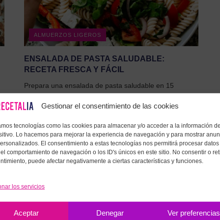
ALMUERZOS LIGEROS
ENSALADA DE PASTA SALUDABLE:
RECETA FRESCA Y FÁCIL
Prepara una ensalada de pasta saludable en 15
minutos: ligera, saciante y perfecta para el verano.
Gestionar el consentimiento de las cookies
Trucos para que quede...
23 DE MAYO DE 2026
zamos tecnologías como las cookies para almacenar y/o acceder a la información de
sitivo. Lo hacemos para mejorar la experiencia de navegación y para mostrar anun
personalizados. El consentimiento a estas tecnologías nos permitirá procesar datos
el comportamiento de navegación o los ID's únicos en este sitio. No consentir o reti
ntimiento, puede afectar negativamente a ciertas características y funciones.
onar los servicios
Aceptar
Denegar
Ver preferencia