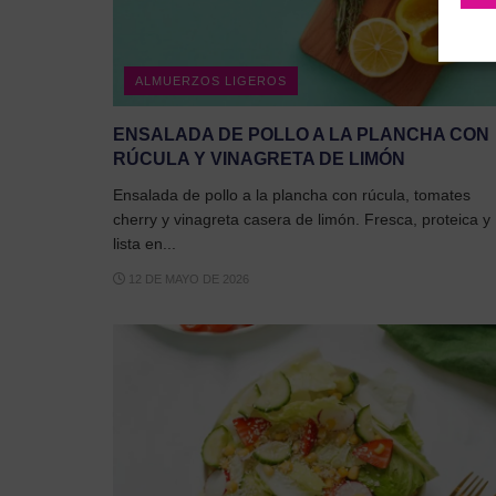
ALMUERZOS LIGEROS
ENSALADA DE POLLO A LA PLANCHA CON
RÚCULA Y VINAGRETA DE LIMÓN
Ensalada de pollo a la plancha con rúcula, tomates
cherry y vinagreta casera de limón. Fresca, proteica y
lista en...
12 DE MAYO DE 2026