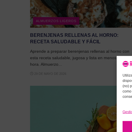
ALMUERZOS LIGEROS
BERENJENAS RELLENAS AL HORNO:
RECETA SALUDABLE Y FÁCIL
Aprende a preparar berenjenas rellenas al horno con
esta receta saludable, jugosa y lista en menos de una
hora. Almuerzo...
29 DE MAYO DE 2026
Utili
dispo
(no) 
como 
conse
Gesti