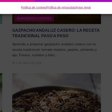
Política de cookies
Política de privacidad
Aviso legal
ALMUERZOS LIGEROS
GAZPACHO ANDALUZ CASERO: LA RECETA
TRADICIONAL PASO A PASO
Aprende a preparar gazpacho andaluz casero con la
receta tradicional: tomate maduro, pepino, pimiento y
ajo. Fresco, nutritivo y listo...
1 DE MAYO DE 2026