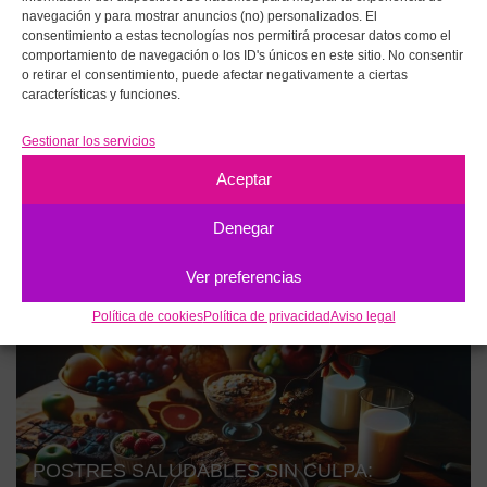
navegación y para mostrar anuncios (no) personalizados. El
consentimiento a estas tecnologías nos permitirá procesar datos como el
comportamiento de navegación o los ID's únicos en este sitio. No consentir
o retirar el consentimiento, puede afectar negativamente a ciertas
características y funciones.
Gestionar los servicios
POSTRES SALUDABLES SIN AZÚCAR
REFINADO: CHEESECAKE DE ALMENDRA Y
Aceptar
BROWNIE DE FRIJOLES
Denegar
4 DE ABRIL DE 2025
Ver preferencias
POSTRES SIN CULPA
Política de cookies
Política de privacidad
Aviso legal
POSTRES SALUDABLES SIN CULPA: