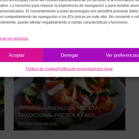
zamos tecnologías como las cookies para almacenar y/o acceder a la información de
sitivo. Lo hacemos para mejorar la experiencia de navegación y para mostrar anun
personalizados. El consentimiento a estas tecnologías nos permitirá procesar datos
el comportamiento de navegación o los ID's únicos en este sitio. No consentir o reti
COLD BREW CASERO: CÓMO HACER
ntimiento, puede afectar negativamente a ciertas características y funciones.
CAFÉ FRÍO SUAVE EN CASA
15 DE JULIO DE 2026
onar los servicios
Aceptar
Denegar
Ver preferencia
ALMUERZOS LIGEROS
Política de cookies
Política de privacidad
Aviso legal
PIPIRRANA ANDALUZA: RECETA
TRADICIONAL FRESCA Y FÁCIL
13 DE JULIO DE 2026