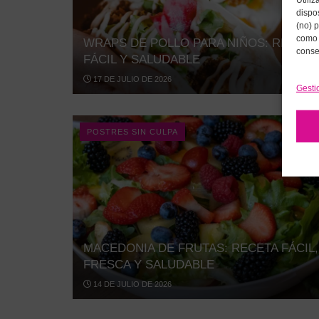
Utili
dispo
(no) 
como 
WRAPS DE POLLO PARA NIÑOS: RECETA
conse
FÁCIL Y SALUDABLE
17 DE JULIO DE 2026
Gesti
POSTRES SIN CULPA
MACEDONIA DE FRUTAS: RECETA FÁCIL,
FRESCA Y SALUDABLE
14 DE JULIO DE 2026