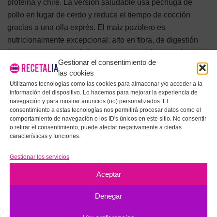
proteína y chile. La versión saludable usa pechuga de
pollo en lugar de cerdo y reduce el tiempo de cocción
gracias a una olla exprés. El maíz pozolero es
nutricionalmente excepcional: alto en fibra, de digestión
lenta y con un sabor único que no se puede reemplazar.
Gestionar el consentimiento de
Sirve con tiras de rábano, orégano, lima y tortillas tostadas.
las cookies
Un plato completo que alimenta el cuerpo y el alma.
Utilizamos tecnologías como las cookies para almacenar y/o acceder a la
información del dispositivo. Lo hacemos para mejorar la experiencia de
RECETA 10 — ELOTE EN VASO
navegación y para mostrar anuncios (no) personalizados. El
consentimiento a estas tecnologías nos permitirá procesar datos como el
SALUDABLE (VERSIÓN SIN
comportamiento de navegación o los ID's únicos en este sitio. No consentir
o retirar el consentimiento, puede afectar negativamente a ciertas
MAYONESA)
características y funciones.
El elote en vaso (también llamado esquites) es uno de los
Gestionar los servicios
antojitos callejeros más populares de México. La versión
Aceptar
saludable sustituye la mayonesa por yogur griego y reduce
el queso a una cucharada de cotija desmenuzado. Mezcla
Denegar
maíz desgranado salteado con ajo, un poco de chile en
polvo, yogur griego, zumo de lima y una pizca de sal. El