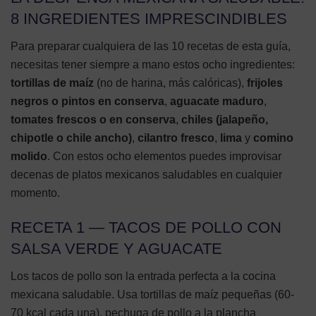
8 INGREDIENTES IMPRESCINDIBLES
Para preparar cualquiera de las 10 recetas de esta guía,
necesitas tener siempre a mano estos ocho ingredientes:
tortillas de maíz
(no de harina, más calóricas),
frijoles
negros o pintos en conserva
,
aguacate maduro
,
tomates frescos o en conserva
,
chiles (jalapeño,
chipotle o chile ancho)
,
cilantro fresco
,
lima
y
comino
molido
. Con estos ocho elementos puedes improvisar
decenas de platos mexicanos saludables en cualquier
momento.
RECETA 1 — TACOS DE POLLO CON
SALSA VERDE Y AGUACATE
Los tacos de pollo son la entrada perfecta a la cocina
mexicana saludable. Usa tortillas de maíz pequeñas (60-
70 kcal cada una), pechuga de pollo a la plancha