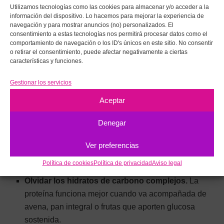
para batidos. Un par de minutos y el desayuno está
Utilizamos tecnologías como las cookies para almacenar y/o acceder a la
hecho.
información del dispositivo. Lo hacemos para mejorar la experiencia de
navegación y para mostrar anuncios (no) personalizados. El
consentimiento a estas tecnologías nos permitirá procesar datos como el
ERRORES COMUNES AL PREPARAR
comportamiento de navegación o los ID's únicos en este sitio. No consentir
DESAYUNOS PROTEICOS
o retirar el consentimiento, puede afectar negativamente a ciertas
características y funciones.
Incluso con las mejores intenciones, hay errores
Gestionar los servicios
habituales que reducen la efectividad del desayuno
proteico:
Aceptar
Contar solo la proteína del yogur o los huevos
e
Denegar
ignorar el total. Suma todas las fuentes.
Ver preferencias
Añadir proteína en polvo a recetas que ya son
Política de cookies
Política de privacidad
Aviso legal
proteicas
sin necesidad. Más no siempre es mejor.
Olvidar los hidratos de carbono complejos.
La
proteína funciona mejor cuando va acompañada de
avena, pan integral o frutas que aporten glucosa
sostenida.