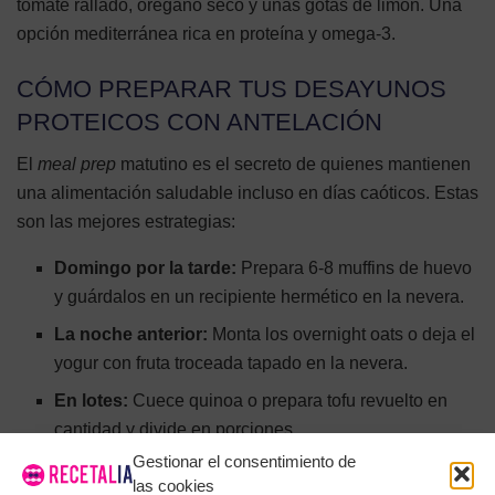
tomate rallado, orégano seco y unas gotas de limón. Una
opción mediterránea rica en proteína y omega-3.
CÓMO PREPARAR TUS DESAYUNOS
PROTEICOS CON ANTELACIÓN
El
meal prep
matutino es el secreto de quienes mantienen
una alimentación saludable incluso en días caóticos. Estas
son las mejores estrategias:
Domingo por la tarde:
Prepara 6-8 muffins de huevo
y guárdalos en un recipiente hermético en la nevera.
La noche anterior:
Monta los overnight oats o deja el
yogur con fruta troceada tapado en la nevera.
En lotes:
Cuece quinoa o prepara tofu revuelto en
cantidad y divide en porciones.
Gestionar el consentimiento de
En el congelador:
Ten plátanos congelados listos
las cookies