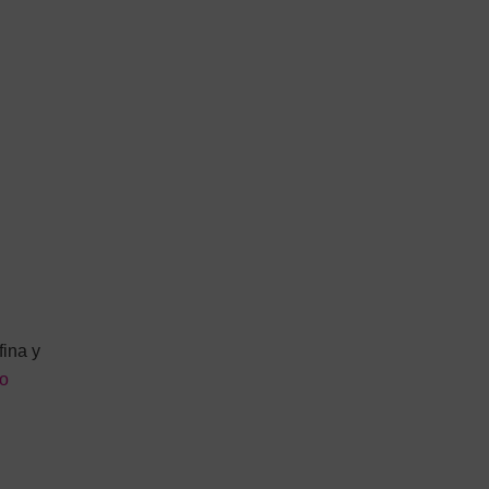
fina y
po