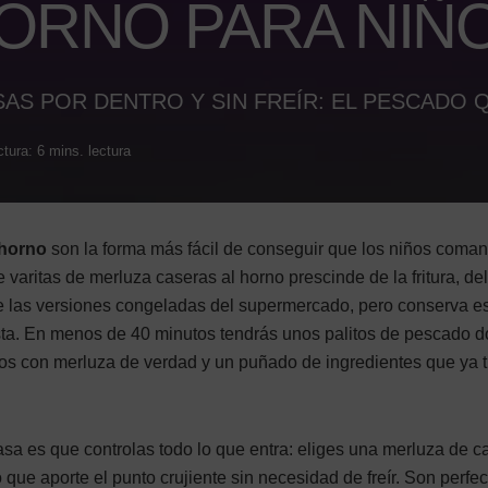
ORNO PARA NIÑ
AS POR DENTRO Y SIN FREÍR: EL PESCADO 
tura: 6 mins. lectura
 horno
son la forma más fácil de conseguir que los niños coman
 varitas de merluza caseras al horno prescinde de la fritura, del
de las versiones congeladas del supermercado, pero conserva e
usta. En menos de 40 minutos tendrás unos palitos de pescado 
hos con merluza de verdad y un puñado de ingredientes que ya 
sa es que controlas todo lo que entra: eliges una merluza de ca
o que aporte el punto crujiente sin necesidad de freír. Son perfe