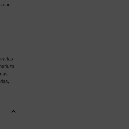
as que
nearlas
merluza
adas
ndas,
o