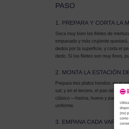
PASO
1. PREPARA Y CORTA LA 
Seca muy bien los filetes de merlu
empanado y más crujiente quedará.
dedos por la superficie, y corta el 
dedo. Si los filetes son muy finos, 
2. MONTA LA ESTACIÓN 
Prepara tres platos hondos: en el p
sal; y en el tercero, el pan rallado 
clásico —harina, huevo y pan ralla
Utili
uniforme.
dispo
(no) 
como 
3. EMPANA CADA VARITA
conse