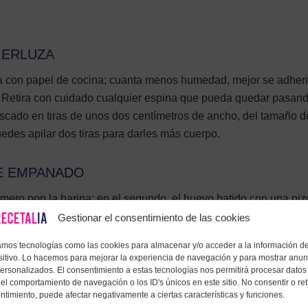
MERLUZA
za con papel de cocina; cuanta menos humedad, mejor se adheri
 Retira con cuidado cualquier espina que pueda quedar pasand
pescado en tiras de unos dos centímetros de ancho, del tamaño d
puedes apilar dos tiras para darles más cuerpo.
DE EMPANADO
rimero pon la harina; en el segundo, el huevo batido con una pi
mezclado con el ajo en polvo, el pimentón, sal y pimienta. Este o
Gestionar el consentimiento de las cookies
do— es el que garantiza que el rebozado quede bien pegado y
zamos tecnologías como las cookies para almacenar y/o acceder a la información de
sitivo. Lo hacemos para mejorar la experiencia de navegación y para mostrar anun
personalizados. El consentimiento a estas tecnologías nos permitirá procesar datos
el comportamiento de navegación o los ID's únicos en este sitio. No consentir o reti
ntimiento, puede afectar negativamente a ciertas características y funciones.