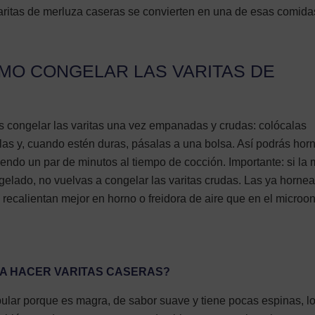
 varitas de merluza caseras se convierten en una de esas comid
MO CONGELAR LAS VARITAS DE
s congelar las varitas una vez empanadas y crudas: colócalas
as y, cuando estén duras, pásalas a una bolsa. Así podrás hor
endo un par de minutos al tiempo de cocción. Importante: si la 
elado, no vuelvas a congelar las varitas crudas. Las ya horne
 recalientan mejor en horno o freidora de aire que en el microo
A HACER VARITAS CASERAS?
ular porque es magra, de sabor suave y tiene pocas espinas, l