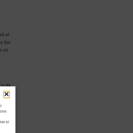
rá el
o los
e un
zca de
rden
l
cios
rar el