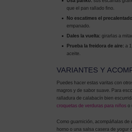
Usa panko:
sus escamas grand
que el pan rallado fino.
No escatimes el precalentado
empanado.
Dales la vuelta:
girarlas a mit
Prueba la freidora de aire:
a 1
aceite.
VARIANTES Y ACOM
Puedes hacer estas varitas con otr
magros y de sabor suave. Para esco
ralladura de calabacín bien escurri
croquetas de verduras para niños
o
Como guarnición, acompáñalas de un
horno o una salsa casera de yogur 