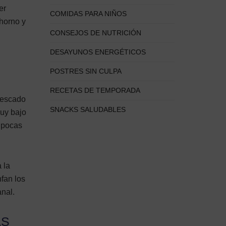
er
COMIDAS PARA NIÑOS
horno y
CONSEJOS DE NUTRICIÓN
DESAYUNOS ENERGÉTICOS
POSTRES SIN CULPA
RECETAS DE TEMPORADA
 pescado
SNACKS SALUDABLES
muy bajo
 pocas
 la
nfan los
anal.
AS