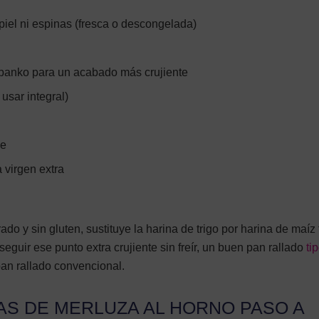
 piel ni espinas (fresca o descongelada)
o panko para un acabado más crujiente
usar integral)
ce
 virgen extra
o y sin gluten, sustituye la harina de trigo por harina de maíz 
seguir ese punto extra crujiente sin freír, un buen pan rallado
ti
pan rallado convencional.
AS DE MERLUZA AL HORNO PASO A