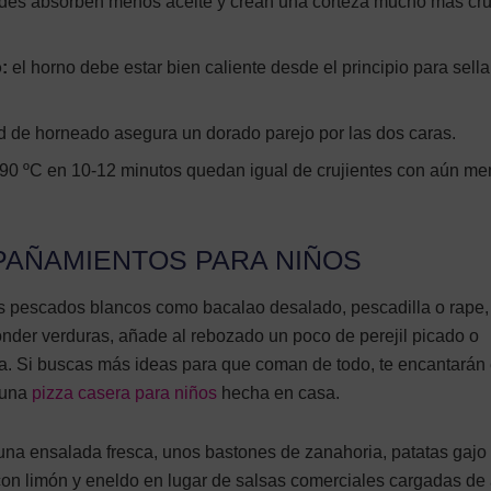
es absorben menos aceite y crean una corteza mucho más cru
:
el horno debe estar bien caliente desde el principio para sella
ad de horneado asegura un dorado parejo por las dos caras.
90 ºC en 10-12 minutos quedan igual de crujientes con aún m
PAÑAMIENTOS PARA NIÑOS
os pescados blancos como bacalao desalado, pescadilla o rape,
nder verduras, añade al rebozado un poco de perejil picado o
da. Si buscas más ideas para que coman de todo, te encantarán
 una
pizza casera para niños
hecha en casa.
a ensalada fresca, unos bastones de zanahoria, patatas gajo 
con limón y eneldo en lugar de salsas comerciales cargadas de 