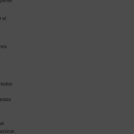
jiente
r el
enos
 todos
 estas
al
azúcar.