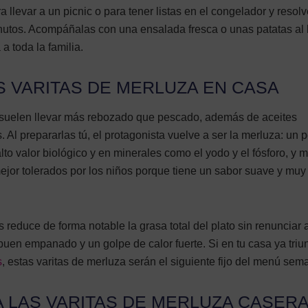
 llevar a un picnic o para tener listas en el congelador y resolv
nutos. Acompáñalas con una ensalada fresca o unas patatas al 
a toda la familia.
 VARITAS DE MERLUZA EN CASA
s suelen llevar más rebozado que pescado, además de aceites
 Al prepararlas tú, el protagonista vuelve a ser la merluza: un
lto valor biológico y en minerales como el yodo y el fósforo, y 
ejor tolerados por los niños porque tiene un sabor suave y muy
s reduce de forma notable la grasa total del plato sin renunciar a
 buen empanado y un golpe de calor fuerte. Si en tu casa ya triu
s
, estas varitas de merluza serán el siguiente fijo del menú sem
A LAS VARITAS DE MERLUZA CASER