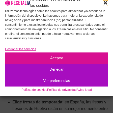
añadir azúcar refinado.
las cookies
Utilizamos tecnologías como las cookies para almacenar y/o acceder a la
CONSEJOS PARA QUE EL SMOOTHIE
información del dispositivo. Lo hacemos para mejorar la experiencia de
BOWL QUEDE PERFECTO CADA VEZ
navegación y para mostrar anuncios (no) personalizados. El
consentimiento a estas tecnologías nos permitirá procesar datos como el
comportamiento de navegación o los ID's únicos en este sitio. No consentir
Congela el plátano maduro:
cuando el plátano
o retirar el consentimiento, puede afectar negativamente a ciertas
empieza a mancharse de marrón es el momento ideal
características y funciones.
para pelarlo, trocearlo y congelarlo. Ese punto de
Gestionar los servicios
madurez aporta más dulzor natural.
Aceptar
No añadas demasiado líquido:
es el error más
frecuente. Empieza con 30 ml y añade más solo si la
Denegar
batidora no arranca.
Enfría el bol antes de servir:
meter el bol en el
Ver preferencias
congelador 5 minutos antes hace que la base tarde
Política de cookies
Política de privacidad
Aviso legal
más en derretirse.
Elige fresas de temporada:
en España, las fresas y
fresones de Huelva están en su mejor momento entre