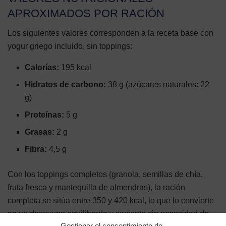
APROXIMADOS POR RACIÓN
Los siguientes valores corresponden a la receta base con
yogur griego incluido, sin toppings:
Calorías:
195 kcal
Hidratos de carbono:
38 g (azúcares naturales: 22
g)
Proteínas:
5 g
Grasas:
2 g
Fibra:
4,5 g
Con los toppings completos (granola, semillas de chía,
fruta fresca y mantequilla de almendras), la ración
completa se sitúa entre 350 y 420 kcal, lo que lo convierte
en un desayuno equilibrado y saciante sin necesidad de
Gestionar el consentimiento de