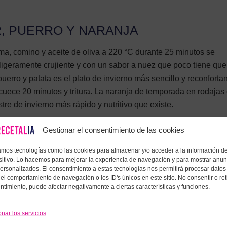
R, PUERRO Y NARANJA
uma, comino y aceite de oliva a 220 °C durante 25 minutos se
igeramente crujiente y con un sabor a nuez que poco tiene que
puerro y patata es el plato de invierno más sencillo y reconfortan
 cuece 20 minutos y tritura. La naranja de temporada en rodajas
tre de invierno más rápido y nutritivo que existe.
Gestionar el consentimiento de las cookies
ndados:
Si quieres preparar esta receta con productos similares
 vaso
y
bol para ensaladas
en Amazon.es.
zamos tecnologías como las cookies para almacenar y/o acceder a la información de
sitivo. Lo hacemos para mejorar la experiencia de navegación y para mostrar anun
personalizados. El consentimiento a estas tecnologías nos permitirá procesar datos
el comportamiento de navegación o los ID's únicos en este sitio. No consentir o reti
 CON INGREDIENTES DE TEMPORADA?
ntimiento, puede afectar negativamente a ciertas características y funciones.
stán en su punto óptimo de madurez, lo que se traduce en may
onar los servicios
s bajo. Además, no han necesitado cámaras frigoríficas ni transp