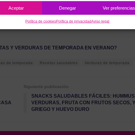
va mejor su valor nutricional.
Aceptar
Denegar
Ver preferencia
Política de cookies
Política de privacidad
Aviso legal
PORADA EN OTOÑO EN ESPAÑA?
TAS Y VERDURAS DE TEMPORADA EN VERANO?
tas de temporada
Recetas saludables
Verduras de temporada
Siguiente publicación
SNACKS SALUDABLES FÁCILES: HUMMUS
CASA
VERDURAS, FRUTA CON FRUTOS SECOS, 
GRIEGO Y HUEVO DURO