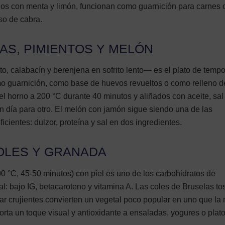
os con menta y limón, funcionan como guarnición para carnes
so de cabra.
AS, PIMIENTOS Y MELÓN
, calabacín y berenjena en sofrito lento— es el plato de temp
omo guarnición, como base de huevos revueltos o como relleno d
l horno a 200 °C durante 40 minutos y aliñados con aceite, sal 
 día para otro. El melón con jamón sigue siendo una de las
ientes: dulzor, proteína y sal en dos ingredientes.
COLES Y GRANADA
00 °C, 45-50 minutos) con piel es uno de los carbohidratos de
al: bajo IG, betacaroteno y vitamina A. Las coles de Bruselas to
dar crujientes convierten un vegetal poco popular en uno que la
rta un toque visual y antioxidante a ensaladas, yogures o plat