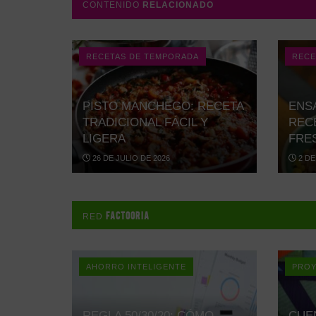
CONTENIDO
RELACIONADO
RECETAS DE TEMPORADA
RECE
PISTO MANCHEGO: RECETA
ENS
TRADICIONAL FÁCIL Y
REC
LIGERA
FRES
26 DE JULIO DE 2026
2 DE
FACTOORIA
RED
AHORRO INTELIGENTE
PROY
REGLA 50/30/20: CÓMO
CUE