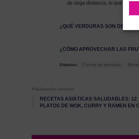
de larga distancia, lo que preser
¿QUÉ VERDURAS SON DE TEM
¿CÓMO APROVECHAR LAS FRU
Etiquetas:
Cocina de mercado
Rece
Publicación anterior
RECETAS ASIÁTICAS SALUDABLES: 12
PLATOS DE WOK, CURRY Y RAMEN EN 