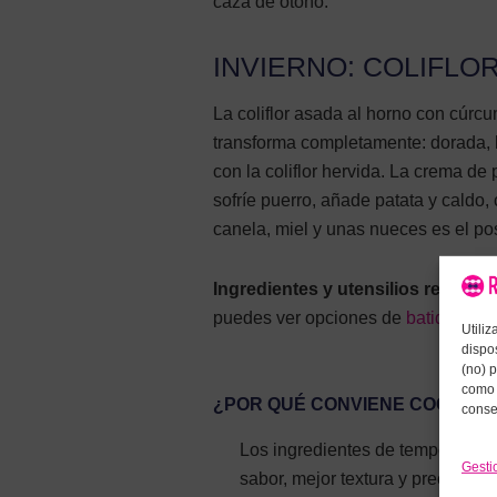
caza de otoño.
INVIERNO: COLIFLO
La coliflor asada al horno con cúrc
transforma completamente: dorada, l
con la coliflor hervida. La crema de 
sofríe puerro, añade patata y caldo,
canela, miel y unas nueces es el pos
Ingredientes y utensilios recome
puedes ver opciones de
batidora de
Utili
dispo
(no) 
como 
¿POR QUÉ CONVIENE COCINAR
conse
Los ingredientes de temporada e
Gesti
sabor, mejor textura y precio má