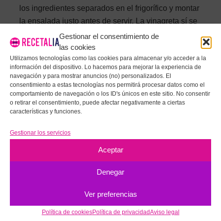
los ingredientes separados en el frigorífico y montar
la ensalada justo antes de servir. La vinagreta sí se
puede preparar con horas de anticipación y guardar
Gestionar el consentimiento de
en un tarro cerrado.
las cookies
Utilizamos tecnologías como las cookies para almacenar y/o acceder a la
información del dispositivo. Lo hacemos para mejorar la experiencia de
navegación y para mostrar anuncios (no) personalizados. El
¿QUÉ TIPO DE QUESO COMBINA MEJOR CON LAS
consentimiento a estas tecnologías nos permitirá procesar datos como el
comportamiento de navegación o los ID's únicos en este sitio. No consentir
FRESAS?
o retirar el consentimiento, puede afectar negativamente a ciertas
características y funciones.
¿ES APTA PARA PERSONAS CELÍACAS O CON
Gestionar los servicios
INTOLERANCIA AL GLUTEN?
Aceptar
Denegar
¿PUEDO USAR OTRA FRUTA EN LUGAR DE LAS
FRESAS?
Ver preferencias
Política de cookies
Política de privacidad
Aviso legal
Etiquetas:
Ensalada de espinacas
Ensalada de fresas