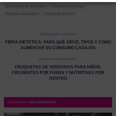
Ensaladas de primavera
Recetas con fresas
Recetas saludables
Vinagreta de miel
Publicación anterior
FIBRA DIETÉTICA: PARA QUÉ SIRVE, TIPOS Y CÓMO
AUMENTAR SU CONSUMO CADA DÍA
Siguiente publicación
CROQUETAS DE VERDURAS PARA NIÑOS:
CRUJIENTES POR FUERA Y NUTRITIVAS POR
DENTRO
CONTENIDO
RELACIONADO